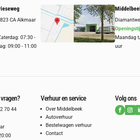
rieseweg
Middelbee
 1823 CA Alkmaar
Diamantwe
Openingsti
terdag: 07:30 -
Maandag t/
ag: 09:00 - 11:00
uur
 vragen?
Verhuur en service
Volg ons
Over Middelbeek
2 70 44
Autoverhuur
Bestelwagen verhuur
ar
Contact
20:00