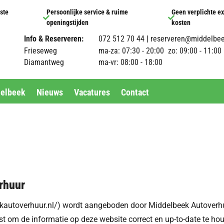
ste
Persoonlijke service & ruime
Geen verplichte ex


openingstijden
kosten
Info & Reserveren:
072 512 70 44
|
reserveren@middelbee
Frieseweg
ma-za: 07:30 - 20:00 zo: 09:00 - 11:00
Diamantweg
ma-vr: 08:00 - 18:00
delbeek
Nieuws
Vacatures
Contact
rhuur
ekautoverhuur.nl/) wordt aangeboden door Middelbeek Autoverhu
est om de informatie op deze website correct en up-to-date te h