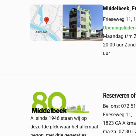
Middelbeek, F
Frieseweg 11,
Openingstijden
Maandag t/m Za
20:00 uur Zond
uur
Reserveren of
Bel ons:
072 51
Frieseweg 11
,
Al sinds 1946 staan wij op
1823 CA Alkma
dezelfde plek waar het allemaal
ma-za: 07:30 - 
begon, met drie generaties