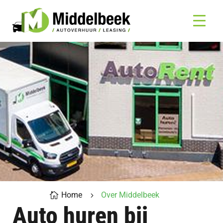
Home
Over Middelbeek

5
Auto huren bij