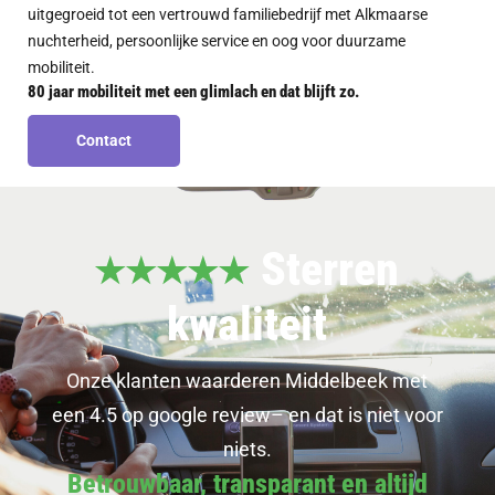
uitgegroeid tot een vertrouwd familiebedrijf met Alkmaarse
nuchterheid, persoonlijke service en oog voor duurzame
mobiliteit.
80 jaar mobiliteit met een glimlach en dat blijft zo.
Contact
Contact
Sterren
kwaliteit
Onze klanten waarderen Middelbeek met
een 4.5 op
google review
– en dat is niet voor
niets.
Betrouwbaar, transparant en altijd