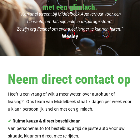
met een glimlach.
“ Kon snel terecht bij Middelbeek Autoverhuur voor een
huurauto, omdat mijn auto in de garage stond.
Ze zijn erg flexibel om eventueel langer te kunnen huren!”
Wesley
Neem direct contact op
Heeft u een vraag of wilt u meer weten over autohuur of
leasing? Ons team van Middelbeek staat 7 dagen per week voor
u klaar, persoonlijk, snel en met een glimlach.
✔︎
Ruime keuze & direct beschikbaar
Van personenauto tot bestelbus, altijd de juiste auto voor uw
situatie, klaar om direct mee te rijden.