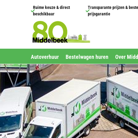
Ruime keuze & direct
Transparante prijzen & best


beschikbaar
prijsgarantie
Autoverhuur
Bestelwagen huren
Over Mid