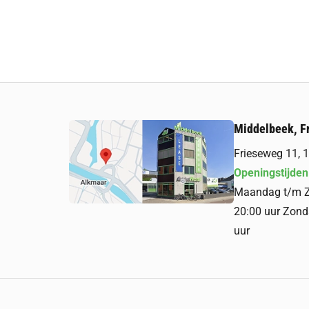
Middelbeek, F
Frieseweg 11,
Openingstijden
Maandag t/m Za
20:00 uur Zond
uur