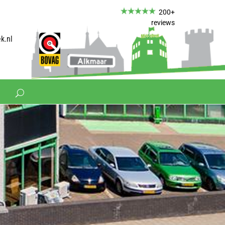
​ ​
200+
reviews
k.nl