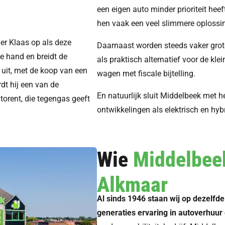
een eigen auto minder prioriteit heef
hen vaak een veel slimmere oplossi
er Klaas op als deze
Daarnaast worden steeds vaker grote
de hand en breidt de
als praktisch alternatief voor de klei
 uit, met de koop van een
wagen met fiscale bijtelling.
dt hij een van de
En natuurlijk sluit Middelbeek met
torent, die tegengas geeft
ontwikkelingen als elektrisch en hybr
Wie
Middelbe
Alkmaar
Al sinds 1946 staan wij op dezelfde
generaties ervaring in autoverhuur