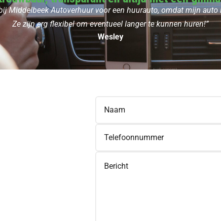
 bij Middelbeek Autoverhuur voor een huurauto, omdat mijn auto 
Ze zijn erg flexibel om eventueel langer te kunnen huren!”
Wesley