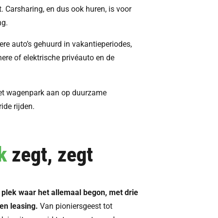
t. Carsharing, en dus ook huren, is voor
ng.
re auto’s gehuurd in vakantieperiodes,
nere of elektrische privéauto en de
 het wagenpark aan op duurzame
ide rijden.
ek
zegt, zegt
 plek waar het allemaal begon, met drie
 en leasing.
Van pioniersgeest tot