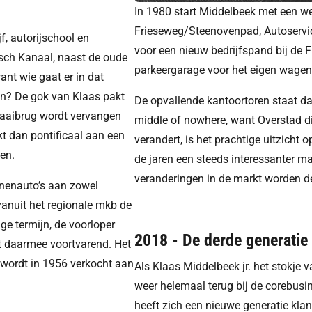
In 1980 start Middelbeek met een w
Frieseweg/Steenovenpad, Autoservice
f, autorijschool en
voor een nieuw bedrijfspand bij de F
dsch Kanaal, naast de oude
parkeergarage voor het eigen wage
ant wie gaat er in dat
en? De gok van Klaas pakt
De opvallende kantoortoren staat da
draaibrug wordt vervangen
middle of nowhere, want Overstad di
kt dan pontificaal aan een
verandert, is het prachtige uitzicht 
en.
de jaren een steeds interessanter 
veranderingen in de markt worden d
onenauto’s aan zowel
vanuit het regionale mkb de
ge termijn, de voorloper
2018 - De derde generatie
eit daarmee voortvarend. Het
’ wordt in 1956 verkocht aan
Als Klaas Middelbeek jr. het stokje v
weer helemaal terug bij de corebusi
heeft zich een nieuwe generatie klan