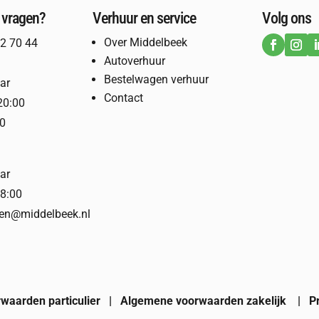
 vragen?
Verhuur en service
Volg ons
Over Middelbeek
2 70 44
Autoverhuur
Bestelwagen verhuur
ar
Contact
20:00
00
ar
18:00
ren@middelbeek.nl
waarden particulier
|
Algemene voorwaarden zakelijk
|
P