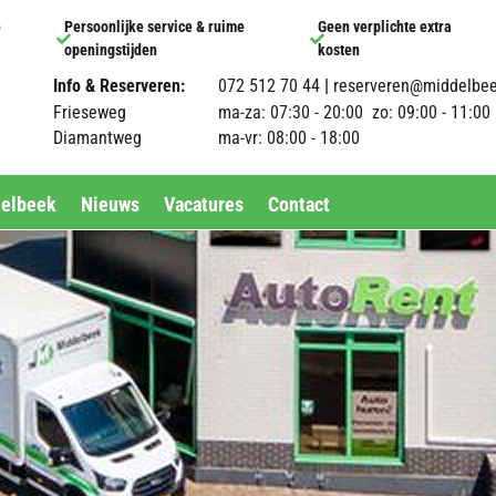
e
Persoonlijke service & ruime
Geen verplichte extra


openingstijden
kosten
Info & Reserveren:
072 512 70 44
|
reserveren@middelbee
Frieseweg
ma-za: 07:30 - 20:00 zo: 09:00 - 11:00
Diamantweg
ma-vr: 08:00 - 18:00
delbeek
Nieuws
Vacatures
Contact