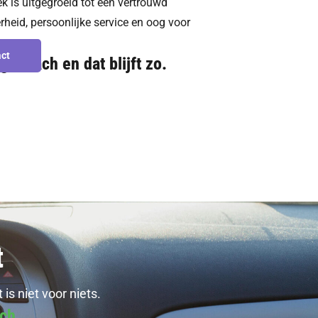
k is uitgegroeid tot een vertrouwd
heid, persoonlijke service en oog voor
ct
glimlach en dat blijft zo.
act
t
s niet voor niets.
ch.