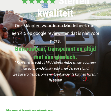
Sterren
kwaliteit
Onze klanten waarderen Middelbeek met
een 4.5 op
google review
– en dat is niet voor
niets.
Betrouwbaar, transparant en altijd
met een glimlach.
“ Kon snel terecht bij Middelbeek Autoverhuur voor een
huurauto, omdat mijn auto in de garage stond.
Ze zijn erg flexibel om eventueel langer te kunnen huren!”
Wesley