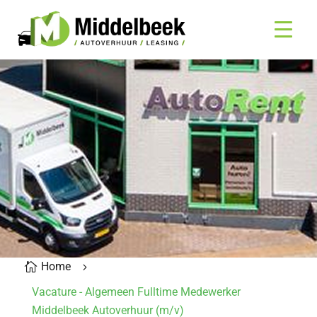
Home

5
Vacature - Algemeen Fulltime Medewerker
Middelbeek Autoverhuur (m/v)